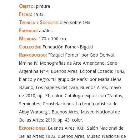
Objeto:
pintura
Fecha:
1933
Técnica y Soporte:
óleo sobre tela
Firmado:
ab/der.
Medidas:
170 x 100 cm.
Colección:
Fundación Forner-Bigatti
Reproducido:
"Raquel Forner" por Geo Dorival,
lámina IV; Monografías de Arte Americano, Serie
Argentina Nº 4; Buenos Aires; Editorial Losada; 1942;
blanco y negro. “El grupo de París” por María Elena
Babino; Los papeles del cvaa; Buenos Aires, mayo
de 2010; pp. 71, color. Catálogo exposición "Ninfas,
Serpientes, Constelaciones. La teoría artística de
Abby Warburg"; Buenos Aires; Museo Nacional de
Bellas Artes; 2019; pp. 43; color.
Exposiciones:
Buenos Aires; XXIII Salón Nacional de
Bellas Artes; 1933. Buenos Aires; Museo Nacional de