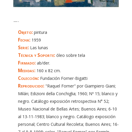
—-
Objeto:
pintura
Fecha:
1959
Serie:
Las lunas
Técnica y Soporte:
óleo sobre tela
Firmado:
ab/der.
Medidas:
160 x 82 cm.
Colección:
Fundación Forner-Bigatti
Reproducido:
"Raquel Forner" por Giampiero Giani;
Milán; Edizioni della Conchiglia; 1960; Nº 15; blanco y
negro. Catálogo exposición retrospectiva N° 52;
Museo Nacional de Bellas Artes; Buenos Aires; 6-10
al 13-11-1983; blanco y negro. Catálogo exposición
personal; Centro Cultural Recoleta; Buenos Aires; 16-
7 al 9-8-1998; color. "Raquel Forner" por Fermín