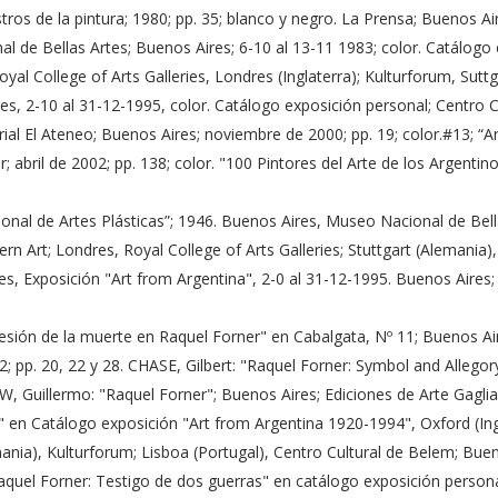
os de la pintura; 1980; pp. 35; blanco y negro. La Prensa; Buenos Air
l de Bellas Artes; Buenos Aires; 6-10 al 13-11 1983; color. Catálog
al College of Arts Galleries, Londres (Inglaterra); Kulturforum, Sutt
es, 2-10 al 31-12-1995, color. Catálogo exposición personal; Centro C
ial El Ateneo; Buenos Aires; noviembre de 2000; pp. 19; color.#13; “Ar
r; abril de 2002; pp. 138; color. "100 Pintores del Arte de los Argent
nal de Artes Plásticas”; 1946. Buenos Aires, Museo Nacional de Bella
 Art; Londres, Royal College of Arts Galleries; Stuttgart (Alemania),
s, Exposición "Art from Argentina", 2-0 al 31-12-1995. Buenos Aires; 
ón de la muerte en Raquel Forner" en Cabalgata, Nº 11; Buenos Aire
52; pp. 20, 22 y 28. CHASE, Gilbert: "Raquel Forner: Symbol and Alleg
, Guillermo: "Raquel Forner"; Buenos Aires; Ediciones de Arte Gaglia
 en Catálogo exposición "Art from Argentina 1920-1994", Oxford (In
emania), Kulturforum; Lisboa (Portugal), Centro Cultural de Belem; Bue
quel Forner: Testigo de dos guerras" en catálogo exposición personal