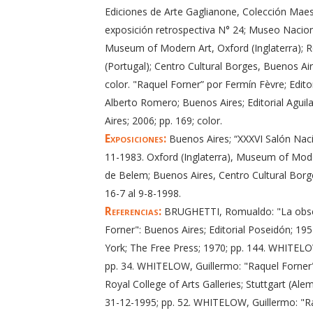
Ediciones de Arte Gaglianone, Colección Maestr
exposición retrospectiva N° 24; Museo Naciona
Museum of Modern Art, Oxford (Inglaterra); Roy
(Portugal); Centro Cultural Borges, Buenos Air
color. "Raquel Forner” por Fermín Fèvre; Editor
Alberto Romero; Buenos Aires; Editorial Aguila
Aires; 2006; pp. 169; color.
Exposiciones:
Buenos Aires; “XXXVI Salón Nacio
11-1983. Oxford (Inglaterra), Museum of Modern
de Belem; Buenos Aires, Centro Cultural Borge
16-7 al 9-8-1998.
Referencias:
BRUGHETTI, Romualdo: "La obsesi
Forner": Buenos Aires; Editorial Poseidón; 19
York; The Free Press; 1970; pp. 144. WHITELOW
pp. 34. WHITELOW, Guillermo: "Raquel Forner"
Royal College of Arts Galleries; Stuttgart (Al
31-12-1995; pp. 52. WHITELOW, Guillermo: "Ra