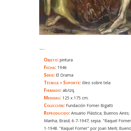
—-
Objeto:
pintura
Fecha:
1946
Serie:
El Drama
Técnica y Soporte:
óleo sobre tela
Firmado:
ab/izq.
Medidas:
125 x 175 cm.
Colección:
Fundación Forner-Bigatti
Reproducido:
Anuario Plástica; Buenos Aires; 
Manha; Brasil; 6-7-1947; sepia. "Raquel Forne
1-1948. "Raquel Forner" por Joan Merli; Bueno