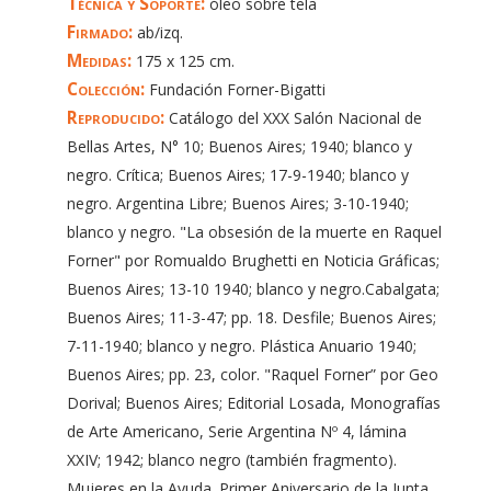
Técnica y Soporte:
óleo sobre tela
Firmado:
ab/izq.
Medidas:
175 x 125 cm.
Colección:
Fundación Forner-Bigatti
Reproducido:
Catálogo del XXX Salón Nacional de
Bellas Artes, N° 10; Buenos Aires; 1940; blanco y
negro. Crítica; Buenos Aires; 17-9-1940; blanco y
negro. Argentina Libre; Buenos Aires; 3-10-1940;
blanco y negro. "La obsesión de la muerte en Raquel
Forner" por Romualdo Brughetti en Noticia Gráficas;
Buenos Aires; 13-10 1940; blanco y negro.Cabalgata;
Buenos Aires; 11-3-47; pp. 18. Desfile; Buenos Aires;
7-11-1940; blanco y negro. Plástica Anuario 1940;
Buenos Aires; pp. 23, color. "Raquel Forner” por Geo
Dorival; Buenos Aires; Editorial Losada, Monografías
de Arte Americano, Serie Argentina Nº 4, lámina
XXIV; 1942; blanco negro (también fragmento).
Mujeres en la Ayuda. Primer Aniversario de la Junta