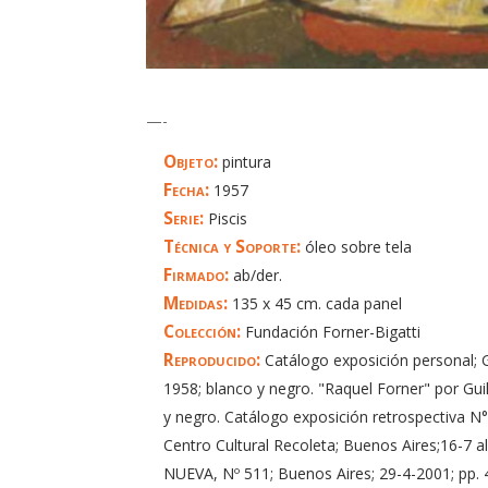
—-
Objeto:
pintura
Fecha:
1957
Serie:
Piscis
Técnica y Soporte:
óleo sobre tela
Firmado:
ab/der.
Medidas:
135 x 45 cm. cada panel
Colección:
Fundación Forner-Bigatti
Reproducido:
Catálogo exposición personal; Ga
1958; blanco y negro. "Raquel Forner" por Gui
y negro. Catálogo exposición retrospectiva N°
Centro Cultural Recoleta; Buenos Aires;16-7 al
NUEVA, Nº 511; Buenos Aires; 29-4-2001; pp. 