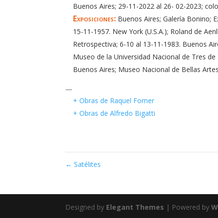
Buenos Aires; 29-11-2022 al 26- 02-2023; colo
Exposiciones:
Buenos Aires; Galería Bonino; Ex
15-11-1957. New York (U.S.A.); Roland de Aenl
Retrospectiva; 6-10 al 13-11-1983. Buenos Air
Museo de la Universidad Nacional de Tres de 
Buenos Aires; Museo Nacional de Bellas Artes
—
+ Obras de Raquel Forner
+ Obras de Alfredo Bigatti
←
Satélites
Designed by
Elegant Themes
| Powered by
W