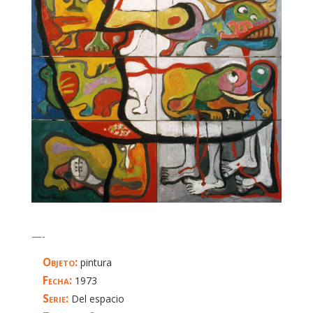
—-
Objeto:
pintura
Fecha:
1973
Serie:
Del espacio