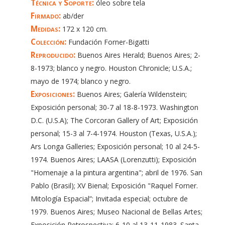
Técnica y Soporte:
óleo sobre tela
Firmado:
ab/der
Medidas:
172 x 120 cm.
Colección:
Fundación Forner-Bigatti
Reproducido:
Buenos Aires Herald; Buenos Aires; 2-
8-1973; blanco y negro. Houston Chronicle; U.S.A.;
mayo de 1974; blanco y negro.
Exposiciones:
Buenos Aires; Galería Wildenstein;
Exposición personal; 30-7 al 18-8-1973. Washington
D.C. (U.S.A); The Corcoran Gallery of Art; Exposición
personal; 15-3 al 7-4-1974. Houston (Texas, U.S.A.);
Ars Longa Galleries; Exposición personal; 10 al 24-5-
1974. Buenos Aires; LAASA (Lorenzutti); Exposición
"Homenaje a la pintura argentina"; abril de 1976. San
Pablo (Brasil); XV Bienal; Exposición "Raquel Forner.
Mitología Espacial”; Invitada especial; octubre de
1979. Buenos Aires; Museo Nacional de Bellas Artes;
Exposición Retrospectiva; 6-10 al 13-11-1983. Santa