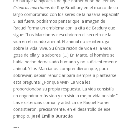
no barajar la hipótesis de que Forner hubo de leer las
Crónicas marcianas
de Ray Bradbury en el marco de su
largo compromiso con los seres de la hazaña espacial?
Si así fuera, podríamos pensar que la imagen de
Raquel forma un emblema con la cita de Bradury que
sigue: “Los Marcianos descubrieron el secreto de la
vida en el mundo animal. El animal no se interroga
sobre la vida. Vive. Su única razón de vida es la vida;
goza de ella y la saborea. […] En Marte, el hombre se
había hecho demasiado humano y no suficientemente
animal. Y los Marcianos comprendieron que, para
sobrevivir, debían renunciar para siempre a plantearse
esta pregunta: ¿Por qué vivir? La vida les
proporcionaba su propia respuesta. La vida consistía
en engendrar más vida y en vivir la mejor vida posible.”
Las existencias común y artística de Raquel Forner
consistieron, precisamente, en el desarrollo de ese
principio.
José Emilio Burucúa
—-