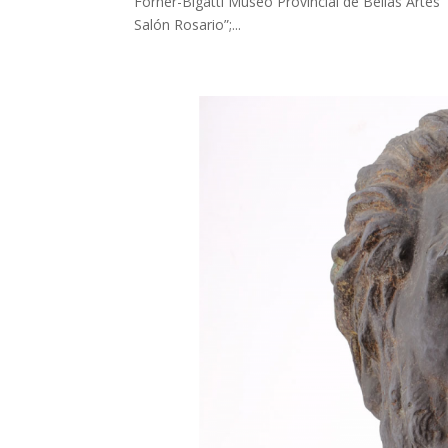
Forner-Bigatti Museo Provincial de Bellas Artes 
Salón Rosario”;...