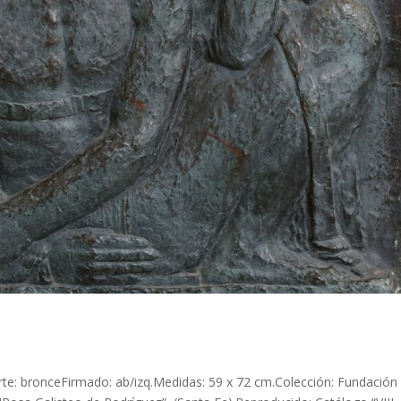
te: bronceFirmado: ab/izq.Medidas: 59 x 72 cm.Colección: Fundación