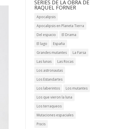
SERIES DE LA OBRA DE
RAQUEL FORNER
Apocalipsis
Apocalipsis en Planeta Tierra
Del espacio
El Drama
El lago
España
Grandes mutantes
La Farsa
Las lunas
Las Rocas
Los astronautas
Los Estandartes
Los laberintos
Los mutantes
Los que vieron la luna
Los terraqueos
Mutaciones espaciales
Piscis