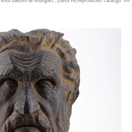
"Rosa Galisteo de Rodríguez”, (Santa Fe).Reproducido: Catálogo “VIII