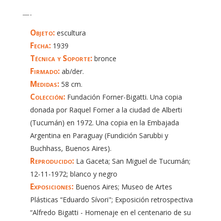
—-
Objeto:
escultura
Fecha:
1939
Técnica y Soporte:
bronce
Firmado:
ab/der.
Medidas:
58 cm.
Colección:
Fundación Forner-Bigatti. Una copia
donada por Raquel Forner a la ciudad de Alberti
(Tucumán) en 1972. Una copia en la Embajada
Argentina en Paraguay (Fundición Sarubbi y
Buchhass, Buenos Aires).
Reproducido:
La Gaceta; San Miguel de Tucumán;
12-11-1972; blanco y negro
Exposiciones:
Buenos Aires; Museo de Artes
Plásticas “Eduardo Sívori"; Exposición retrospectiva
“Alfredo Bigatti - Homenaje en el centenario de su