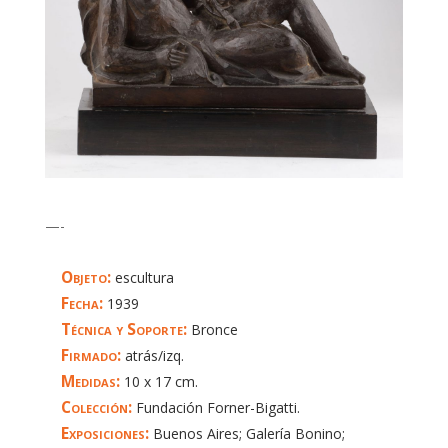
—-
Objeto:
escultura
Fecha:
1939
Técnica y Soporte:
Bronce
Firmado:
atrás/izq.
Medidas:
10 x 17 cm.
Colección:
Fundación Forner-Bigatti.
Exposiciones:
Buenos Aires; Galería Bonino;