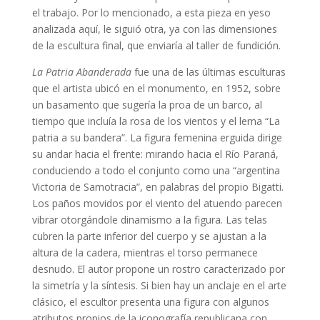
el trabajo. Por lo mencionado, a esta pieza en yeso
analizada aquí, le siguió otra, ya con las dimensiones
de la escultura final, que enviaría al taller de fundición.
La Patria Abanderada
fue una de las últimas esculturas
que el artista ubicó en el monumento, en 1952, sobre
un basamento que sugería la proa de un barco, al
tiempo que incluía la rosa de los vientos y el lema “La
patria a su bandera”. La figura femenina erguida dirige
su andar hacia el frente: mirando hacia el Río Paraná,
conduciendo a todo el conjunto como una “argentina
Victoria de Samotracia”, en palabras del propio Bigatti.
Los paños movidos por el viento del atuendo parecen
vibrar otorgándole dinamismo a la figura. Las telas
cubren la parte inferior del cuerpo y se ajustan a la
altura de la cadera, mientras el torso permanece
desnudo. El autor propone un rostro caracterizado por
la simetría y la síntesis. Si bien hay un anclaje en el arte
clásico, el escultor presenta una figura con algunos
atributos propios de la iconografía republicana con